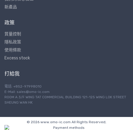
新產品
政策
質量控制
隱私政策
使用條款
Excess stock
打給我
電話: +852-97998010
E-Mail:
sales@omo-ic.com
ROOM A 3/F WING TAT COMMERCIAL BUILDING 121-125 WING LOK STREET
SHEUNG WAN HK
© 2026 www.omo-ic.com All Rights Reserved;