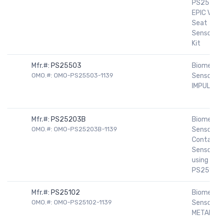
PS255
EPIC Veh
Seat
Sensor 
Kit
Mfr.#:
PS25503
Biomedi
OMO.#: OMO-PS25503-1139
Sensors
IMPULS
Mfr.#:
PS25203B
Biomedi
OMO.#: OMO-PS25203B-1139
Sensors
Contac
Sensor
using
PS2515
Mfr.#:
PS25102
Biomedi
OMO.#: OMO-PS25102-1139
Sensors
METAL 