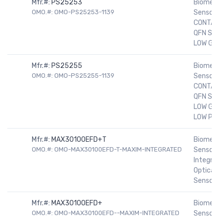
Mfr.#:
PS25253
Biomedi
OMO.#: OMO-PS25253-1139
Sensors
CONTA
QFN SN
LOW GA
Mfr.#:
PS25255
Biomedi
OMO.#: OMO-PS25255-1139
Sensors
CONTA
QFN SN
LOW GAI
LOW PO
Mfr.#:
MAX30100EFD+T
Biomedi
OMO.#: OMO-MAX30100EFD-T-MAXIM-INTEGRATED
Sensors
Integra
Optical
Senso
Mfr.#:
MAX30100EFD+
Biomedi
OMO.#: OMO-MAX30100EFD--MAXIM-INTEGRATED
Sensors