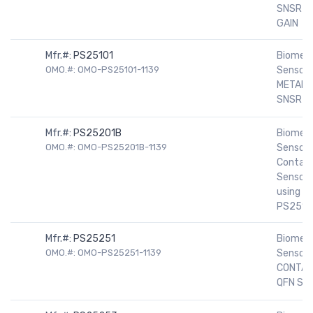
SNSR L
GAIN
Mfr.#:
PS25101
Biomedi
OMO.#: OMO-PS25101-1139
Sensors
METAL 
SNSR
Mfr.#:
PS25201B
Biomedi
OMO.#: OMO-PS25201B-1139
Sensors
Contac
Sensor
using
PS2515
Mfr.#:
PS25251
Biomedi
OMO.#: OMO-PS25251-1139
Sensors
CONTA
QFN SN