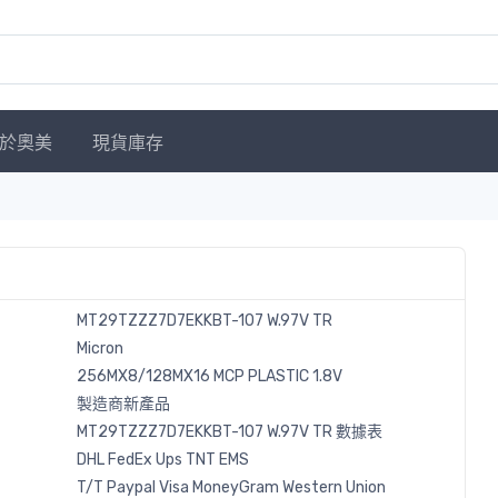
於奧美
現貨庫存
MT29TZZZ7D7EKKBT-107 W.97V TR
Micron
256MX8/128MX16 MCP PLASTIC 1.8V
製造商新產品
MT29TZZZ7D7EKKBT-107 W.97V TR 數據表
DHL
FedEx
Ups
TNT
EMS
T/T
Paypal
Visa
MoneyGram
Western
Union