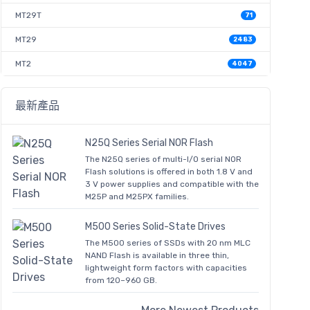
MT29T
71
MT29
2483
MT2
4047
最新產品
N25Q Series Serial NOR Flash
The N25Q series of multi-I/O serial NOR
Flash solutions is offered in both 1.8 V and
3 V power supplies and compatible with the
M25P and M25PX families.
M500 Series Solid-State Drives
The M500 series of SSDs with 20 nm MLC
NAND Flash is available in three thin,
lightweight form factors with capacities
from 120–960 GB.