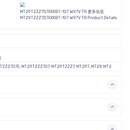
MT29TZZZ7D7EKKBT-107 W.97V TR 更多信息
MT29TZZZ7D7EKKBT-107 W.97V TR Product Details
值
TZZZ7D7E, MT29TZZZ7D7, MT29TZZZ7, MT29T, MT29, MT2