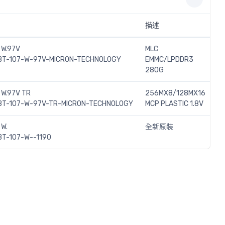
描述
W.97V
MLC
T-107-W-97V-MICRON-TECHNOLOGY
EMMC/LPDDR3
280G
W.97V TR
256MX8/128MX16
T-107-W-97V-TR-MICRON-TECHNOLOGY
MCP PLASTIC 1.8V
W.
全新原裝
T-107-W--1190