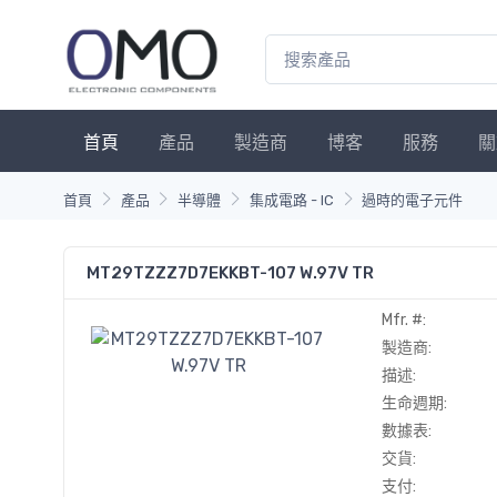
首頁
產品
製造商
博客
服務
關
首頁
產品
半導體
集成電路 - IC
過時的電子元件
MT29TZZZ7D7EKKBT-107 W.97V TR
Mfr. #:
製造商:
描述:
生命週期:
數據表:
交貨:
支付: