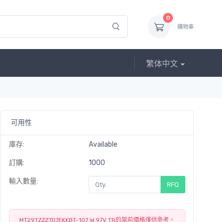
0
購物車
繁体中文
可用性
庫存:
Available
訂購:
1000
輸入數量:
RFQ
MT29TZZZ7D7EKKBT-107 W.97V TR的當前價格僅供參考，