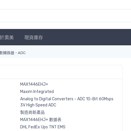
於奧美
現貨庫存
數轉換器 - ADC
MAX1446EHJ+
Maxim Integrated
Analog to Digital Converters - ADC 10-Bit 60Msps
3V High Speed ADC
製造商新產品
MAX1446EHJ+ 數據表
DHL
FedEx
Ups
TNT
EMS