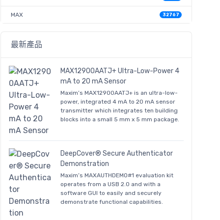
MAX
32767
最新產品
MAX12900AATJ+ Ultra-Low-Power 4
mA to 20 mA Sensor
Maxim’s MAX12900AATJ+ is an ultra-low-
power, integrated 4 mA to 20 mA sensor
transmitter which integrates ten building
blocks into a small 5 mm x 5 mm package.
DeepCover® Secure Authenticator
Demonstration
Maxim’s MAXAUTHDEMO#1 evaluation kit
operates from a USB 2.0 and with a
software GUI to easily and securely
demonstrate functional capabilities.