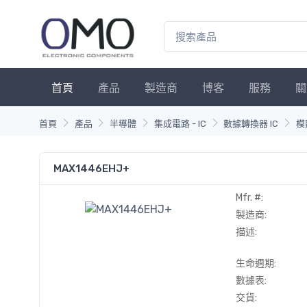
首頁
產品
製造商
博客
服務
關
首頁
產品
半導體
集成電路 - IC
數據轉換器 IC
模
MAX1446EHJ+
Mfr. #:
製造商:
描述:
生命週期:
數據表:
交貨: