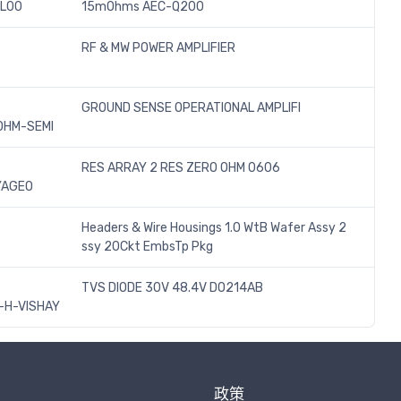
TL00
15mOhms AEC-Q200
RF & MW POWER AMPLIFIER
GROUND SENSE OPERATIONAL AMPLIFI
OHM-SEMI
RES ARRAY 2 RES ZERO OHM 0606
YAGEO
Headers & Wire Housings 1.0 WtB Wafer Assy 2
ssy 20Ckt EmbsTp Pkg
TVS DIODE 30V 48.4V DO214AB
H-VISHAY
政策