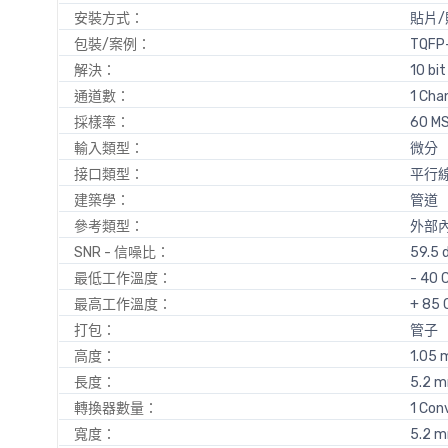
安裝方式：
貼片/
包裝/案例：
TQFP
解決：
10 bit
通道數：
1 Cha
採樣率：
60 MS
輸入類型：
微分
接口類型：
平行
建築學：
管道
參考類型：
外部
SNR - 信噪比：
59.5 
最低工作溫度：
- 40 
最高工作溫度：
+ 85 
打包：
管子
高度：
1.05
長度：
5.2 
轉換器數量：
1 Con
寬度：
5.2 