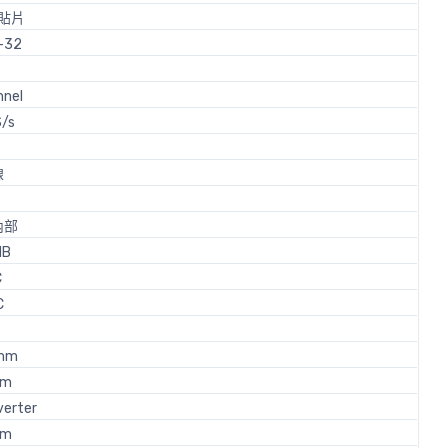
貼片
-32
nnel
/s
線
內部
dB
C
C
 mm
mm
verter
mm