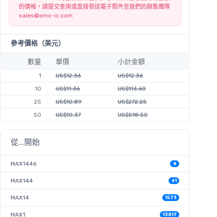
的價格，請提交查詢或直接發送電子郵件至我們的銷售團隊
sales@omo-ic.com
參考價格（美元）
數量
單價
小計金額
1
US$12.36
US$12.36
10
US$11.36
US$113.60
25
US$10.89
US$272.25
50
US$10.37
US$518.50
從...開始
MAX1446
4
MAX144
61
MAX14
1573
MAX1
13817