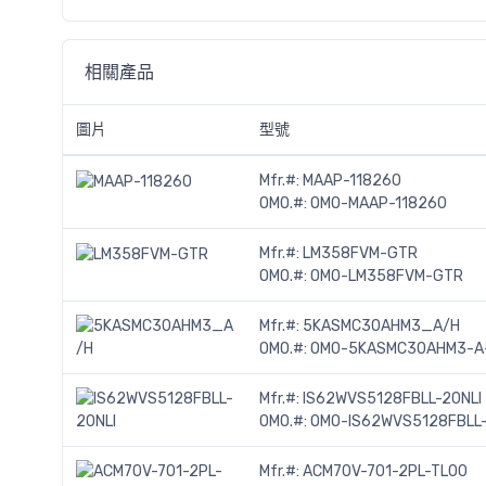
相關產品
圖片
型號
Mfr.#:
MAAP-118260
OMO.#:
OMO-MAAP-118260
Mfr.#:
LM358FVM-GTR
OMO.#:
OMO-LM358FVM-GTR
Mfr.#:
5KASMC30AHM3_A/H
OMO.#:
OMO-5KASMC30AHM3-A
Mfr.#:
IS62WVS5128FBLL-20NLI
OMO.#:
OMO-IS62WVS5128FBLL-
Mfr.#:
ACM70V-701-2PL-TL00