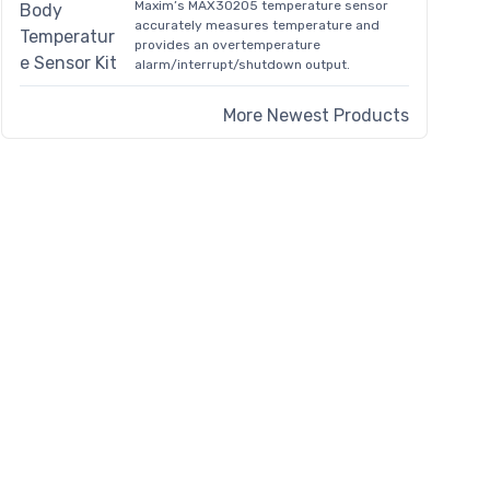
Maxim’s MAX30205 temperature sensor
accurately measures temperature and
provides an overtemperature
alarm/interrupt/shutdown output.
More Newest Products