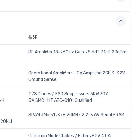
描述
RF Amplifier 18-26GHz Gain 28.5dB P1dB 29dBm
Operational Amplifiers - Op Amps Ind 2Ch 3-32V
Ground Sense
TVS Diodes / ESD Suppressors 5KW,30V
-H
5%,SMC_HT AEC-Q101 Qualified
SRAM 4Mb 512Kx8 20MHz 2.2-3.6V Serial SRAM
20NLI
Common Mode Chokes / Filters 80V 4.0A