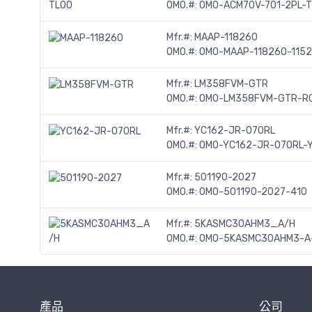
OMO.#:
OMO-ACM70V-701-2PL-
Mfr.#:
MAAP-118260
OMO.#:
OMO-MAAP-118260-1152
Mfr.#:
LM358FVM-GTR
OMO.#:
OMO-LM358FVM-GTR-R
Mfr.#:
YC162-JR-070RL
OMO.#:
OMO-YC162-JR-070RL-
Mfr.#:
501190-2027
OMO.#:
OMO-501190-2027-410
Mfr.#:
5KASMC30AHM3_A/H
OMO.#:
OMO-5KASMC30AHM3-A-
產品
公司