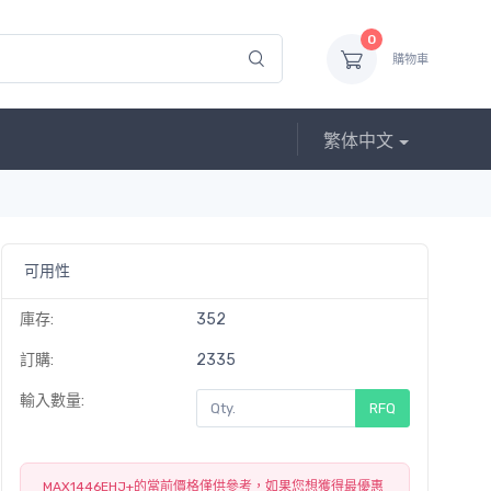
0
購物車
繁体中文
可用性
庫存:
352
訂購:
2335
輸入數量:
RFQ
MAX1446EHJ+的當前價格僅供參考，如果您想獲得最優惠