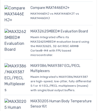
Compare MAX1446EHJ+
MAX1446EHJ vs MAX1446EHJT vs
MAX1446GHJ
MAX32625MBED# Evaluation Board
Maxim Integrated offers its
MAX32625MBED# evaluation board using
the MAX32625, 32-bit RISC ARM®
Cortex®-M4 with FPU based
microcontroller.
MAX9386/MAX9387 ECL/PECL
Multiplexers
Maxim Integrated's MAX9386/MAX9387
are high-speed, low-jitter, fully differential
5:1 or 4:1 ECL/PECL multiplexers (muxes)
with single/dual output buffers.
MAX30205 Human Body Temperature
Sensor Kit