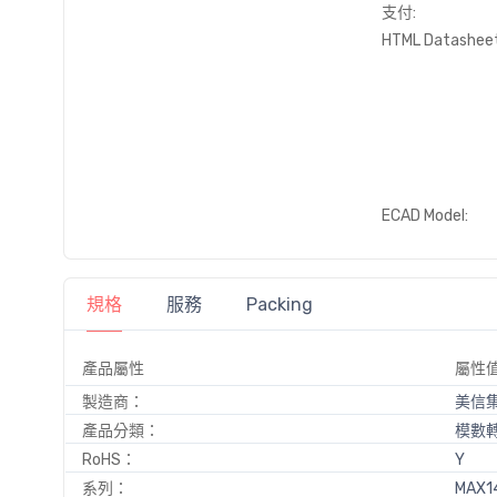
支付:
HTML Datasheet
ECAD Model:
規格
服務
Packing
產品屬性
屬性
製造商：
美信
產品分類：
模數轉
RoHS：
Y
系列：
MAX1