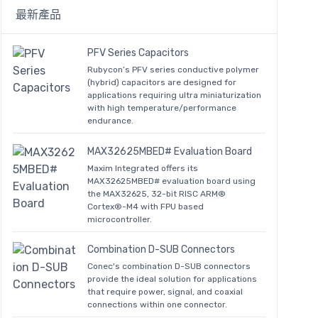
最新產品
PFV Series Capacitors
Rubycon’s PFV series conductive polymer
(hybrid) capacitors are designed for
applications requiring ultra miniaturization
with high temperature/performance
endurance.
MAX32625MBED# Evaluation Board
Maxim Integrated offers its
MAX32625MBED# evaluation board using
the MAX32625, 32-bit RISC ARM®
Cortex®-M4 with FPU based
microcontroller.
Combination D-SUB Connectors
Conec's combination D-SUB connectors
provide the ideal solution for applications
that require power, signal, and coaxial
connections within one connector.