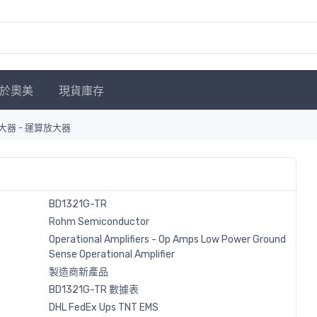
於奧美
現貨庫存
大器 - 運算放大器
BD1321G-TR
Rohm Semiconductor
Operational Amplifiers - Op Amps Low Power Ground
Sense Operational Amplifier
製造商新產品
BD1321G-TR 數據表
DHL
FedEx
Ups
TNT
EMS