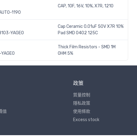
CAP, 10F, 16V, 10%, X7R, 1210
AUTO-1190
Cap Ceramic 0.01uF 50V X7R 10%
B103-YAGEO
Pad SMD 0402 125C
Thick Film Resistors - SMD 1M
-YAGEO
OHM 5%
政策
質量控制
隱私政策
價值
使用條款
Excess stock