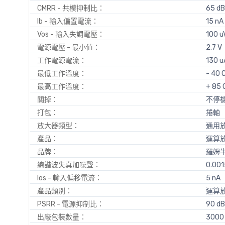
CMRR - 共模抑制比：
65 dB
Ib - 輸入偏置電流：
15 nA
Vos - 輸入失調電壓：
100 u
電源電壓 - 最小值：
2.7 V
工作電源電流：
130 u
最低工作溫度：
- 40 
最高工作溫度：
+ 85 
關掉：
不停
打包：
捲軸
放大器類型：
通用
產品：
運算
品牌：
羅姆
總諧波失真加噪聲：
0.001
Ios - 輸入偏移電流：
5 nA
產品類別：
運算放
PSRR - 電源抑制比：
90 dB
出廠包裝數量：
3000