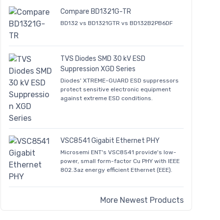
Compare BD1321G-TR
BD132 vs BD1321GTR vs BD132B2PB6DF
TVS Diodes SMD 30 kV ESD
Suppression XGD Series
Diodes' XTREME-GUARD ESD suppressors
protect sensitive electronic equipment
against extreme ESD conditions.
VSC8541 Gigabit Ethernet PHY
Microsemi ENT's VSC8541 provide's low-
power, small form-factor Cu PHY with IEEE
802.3az energy efficient Ethernet (EEE).
More Newest Products