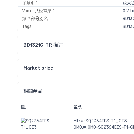
子類別：
放大器 
Vcm - 共模電壓：
0 V to
第 # 部分別名：
BD13
Tags
BD132
BD1321G-TR 描述
Market price
相關產品
圖片
型號
Mfr.#:
SQ2364EES-T1_GE3
OMO.#:
OMO-SQ2364EES-T1-G