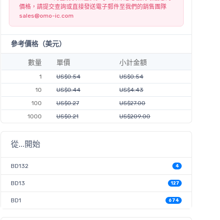
價格，請提交查詢或直接發送電子郵件至我們的銷售團隊
sales@omo-ic.com
參考價格（美元）
數量
單價
小計金額
1
US$0.54
US$0.54
10
US$0.44
US$4.43
100
US$0.27
US$27.00
1000
US$0.21
US$209.00
從...開始
BD132
4
BD13
127
BD1
674