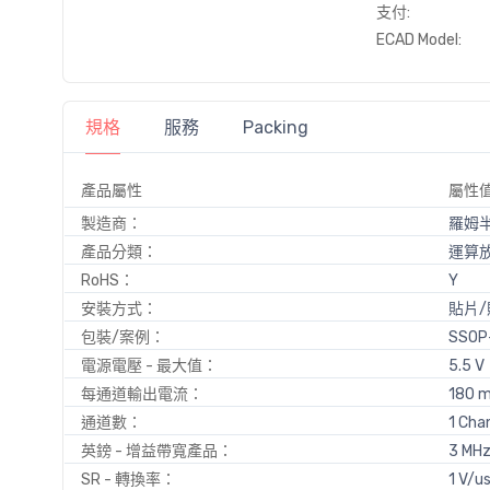
支付:
ECAD Model:
規格
服務
Packing
產品屬性
屬性
製造商：
羅姆
產品分類：
運算放
RoHS：
Y
安裝方式：
貼片/
包裝/案例：
SSOP
電源電壓 - 最大值：
5.5 V
每通道輸出電流：
180 
通道數：
1 Cha
英鎊 - 增益帶寬產品：
3 MH
SR - 轉換率：
1 V/u