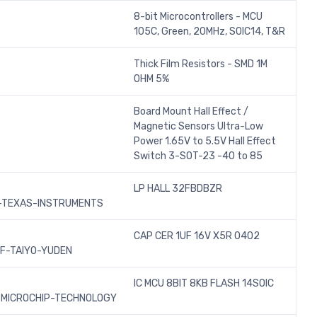
8-bit Microcontrollers - MCU
105C, Green, 20MHz, SOIC14, T&R
Thick Film Resistors - SMD 1M
OHM 5%
Board Mount Hall Effect /
Magnetic Sensors Ultra-Low
Power 1.65V to 5.5V Hall Effect
Switch 3-SOT-23 -40 to 85
LP HALL 32FBDBZR
TEXAS-INSTRUMENTS
CAP CER 1UF 16V X5R 0402
F-TAIYO-YUDEN
IC MCU 8BIT 8KB FLASH 14SOIC
-MICROCHIP-TECHNOLOGY