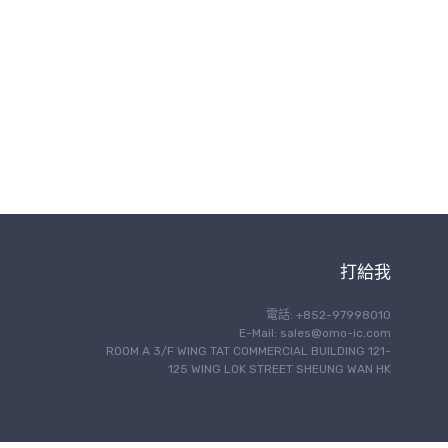
打給我
電話: +852-97998010
E-Mail:
sales@omo-ic.com
ROOM A 3/F WING TAT COMMERCIAL BUILDING 121-
125 WING LOK STREET SHEUNG WAN HK