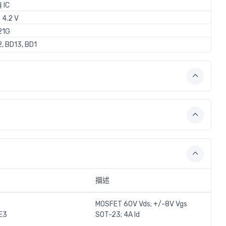
IC
 4.2 V
21G
, BD13, BD1
描述
MOSFET 60V Vds; +/-8V Vgs
E3
SOT-23; 4A Id