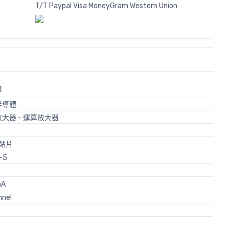
T/T
Paypal
Visa
MoneyGram
Western
Union
值
半導體
大器 - 運算放大器
貼片
-5
mA
nnel
z
s