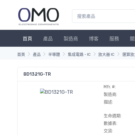
首頁
產品
製造商
博客
服務
關
首頁
產品
半導體
集成電路 - IC
放大器 IC
運算放
BD1321G-TR
Mfr. #:
製造商:
描述:
生命週期:
數據表:
交貨: