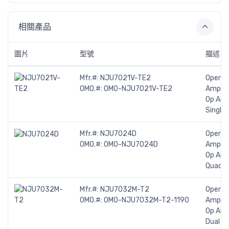
相關產品
圖片
型號
描述
Mfr.#:
NJU7021V-TE2
Operat
OMO.#:
OMO-NJU7021V-TE2
Amplifi
Op Am
Single
Mfr.#:
NJU7024D
Operat
OMO.#:
OMO-NJU7024D
Amplifi
Op Am
Quad
Mfr.#:
NJU7032M-T2
Operat
OMO.#:
OMO-NJU7032M-T2-1190
Amplifi
Op Am
Dual