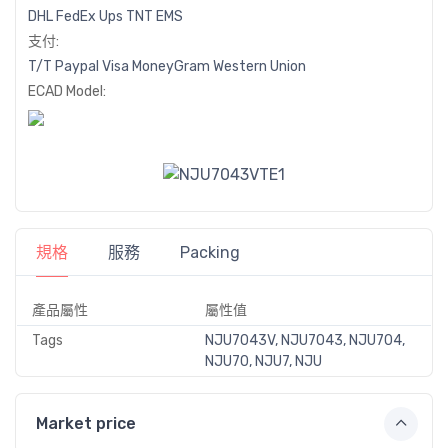
DHL
FedEx
Ups
TNT
EMS
支付:
T/T
Paypal
Visa
MoneyGram
Western
Union
ECAD Model:
規格
服務
Packing
產品屬性
屬性值
Tags
NJU7043V, NJU7043, NJU704,
NJU70, NJU7, NJU
Market price