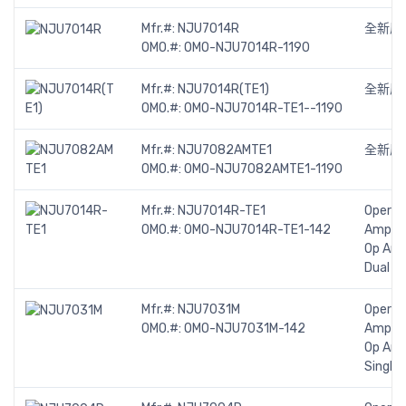
Mfr.#:
NJU7014R
全新原
OMO.#:
OMO-NJU7014R-1190
Mfr.#:
NJU7014R(TE1)
全新原
OMO.#:
OMO-NJU7014R-TE1--1190
Mfr.#:
NJU7082AMTE1
全新原
OMO.#:
OMO-NJU7082AMTE1-1190
Mfr.#:
NJU7014R-TE1
Operat
OMO.#:
OMO-NJU7014R-TE1-142
Amplifi
Op Am
Dual
Mfr.#:
NJU7031M
Operat
OMO.#:
OMO-NJU7031M-142
Amplifi
Op Am
Single