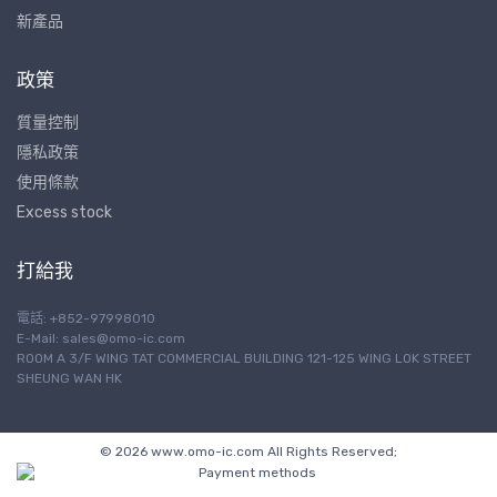
新產品
政策
質量控制
隱私政策
使用條款
Excess stock
打給我
電話: +852-97998010
E-Mail:
sales@omo-ic.com
ROOM A 3/F WING TAT COMMERCIAL BUILDING 121-125 WING LOK STREET
SHEUNG WAN HK
© 2026 www.omo-ic.com All Rights Reserved;