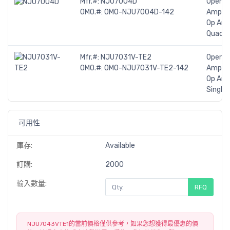
Mfr.#:
NJU7004D
Operat
OMO.#:
OMO-NJU7004D-142
Amplifi
Op Am
Quad
Mfr.#:
NJU7031V-TE2
Operat
OMO.#:
OMO-NJU7031V-TE2-142
Amplifi
Op Am
Single
可用性
庫存:
Available
訂購:
2000
輸入數量:
RFQ
NJU7043VTE1的當前價格僅供參考，如果您想獲得最優惠的價