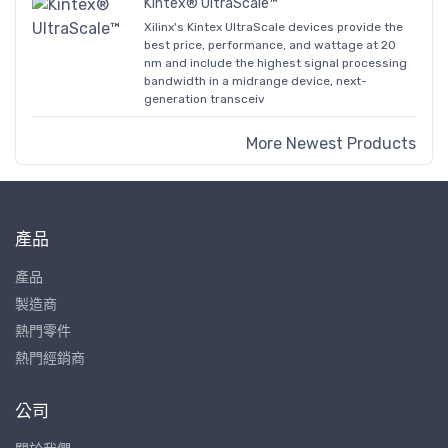
Kintex® UltraScale™
Xilinx's Kintex UltraScale devices provide the
best price, performance, and wattage at 20
nm and include the highest signal processing
bandwidth in a midrange device, next-
generation transceiv
More Newest Products
產品
產品
製造商
熱門零件
熱門經銷商
公司