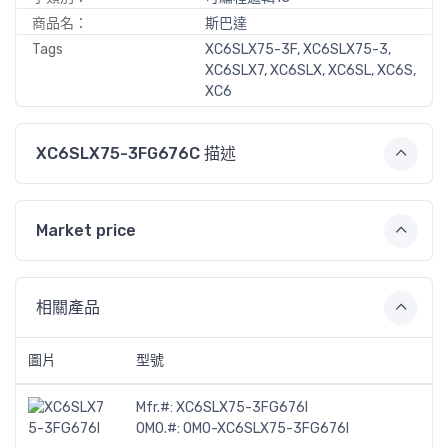
商品名：
斯巴達
Tags
XC6SLX75-3F, XC6SLX75-3,
XC6SLX7, XC6SLX, XC6SL, XC6S,
XC6
XC6SLX75-3FG676C 描述
Market price
相關產品
圖片
型號
Mfr.#:
XC6SLX75-3FG676I
OMO.#:
OMO-XC6SLX75-3FG676I