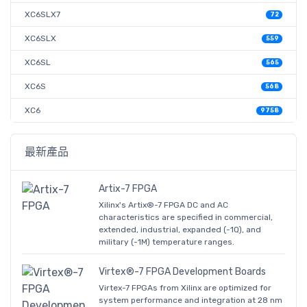
XC6SLX7
72
XC6SLX
559
XC6SL
565
XC6S
568
XC6
9758
最新產品
Artix-7 FPGA
Xilinx's Artix®-7 FPGA DC and AC
characteristics are specified in commercial,
extended, industrial, expanded (-1Q), and
military (-1M) temperature ranges.
Virtex®-7 FPGA Development Boards
Virtex-7 FPGAs from Xilinx are optimized for
system performance and integration at 28 nm