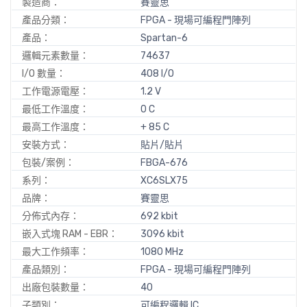
製造商：
賽靈思
產品分類：
FPGA - 現場可編程門陣列
產品：
Spartan-6
邏輯元素數量：
74637
I/O 數量：
408 I/O
工作電源電壓：
1.2 V
最低工作溫度：
0 C
最高工作溫度：
+ 85 C
安裝方式：
貼片/貼片
包裝/案例：
FBGA-676
系列：
XC6SLX75
品牌：
賽靈思
分佈式內存：
692 kbit
嵌入式塊 RAM - EBR：
3096 kbit
最大工作頻率：
1080 MHz
產品類別：
FPGA - 現場可編程門陣列
出廠包裝數量：
40
子類別：
可編程邏輯 IC