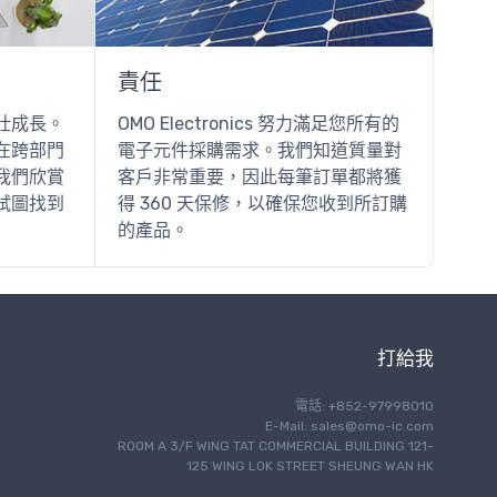
責任
壯成長。
OMO Electronics 努力滿足您所有的
在跨部門
電子元件採購需求。我們知道質量對
我們欣賞
客戶非常重要，因此每筆訂單都將獲
試圖找到
得 360 天保修，以確保您收到所訂購
的產品。
打給我
電話: +852-97998010
E-Mail:
sales@omo-ic.com
ROOM A 3/F WING TAT COMMERCIAL BUILDING 121-
125 WING LOK STREET SHEUNG WAN HK