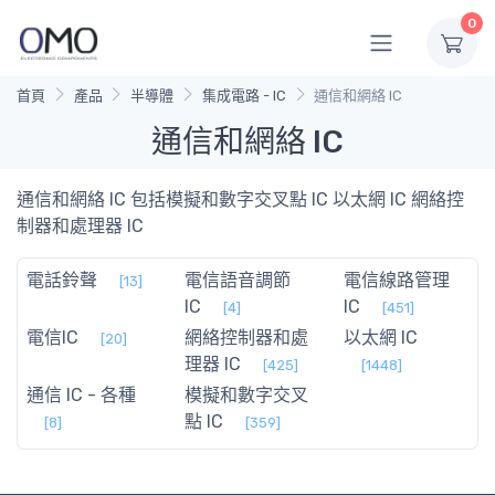
0
首頁
產品
半導體
集成電路 - IC
通信和網絡 IC
通信和網絡 IC
通信和網絡 IC 包括模擬和數字交叉點 IC 以太網 IC 網絡控
制器和處理器 IC
電話鈴聲
電信語音調節
電信線路管理
[13]
IC
IC
[4]
[451]
電信IC
網絡控制器和處
以太網 IC
[20]
理器 IC
[425]
[1448]
通信 IC - 各種
模擬和數字交叉
點 IC
[8]
[359]