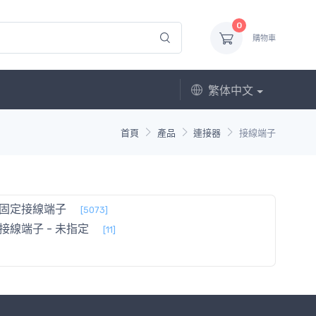
0
購物車
繁体中文
首頁
產品
連接器
接線端子
固定接線端子
[5073]
接線端子 - 未指定
[11]