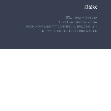
打給我
電話: +852-97998010
E-Mail:
sales@omo-ic.com
ROOM A 3/F WING TAT COMMERCIAL BUILDING 121-
125 WING LOK STREET SHEUNG WAN HK