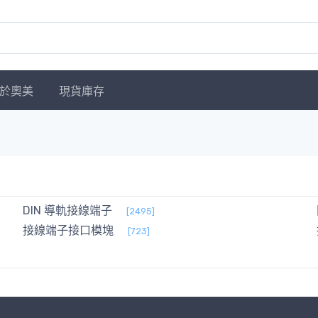
於奧美
現貨庫存
DIN 導軌接線端子
[2495]
接線端子接口模塊
[723]