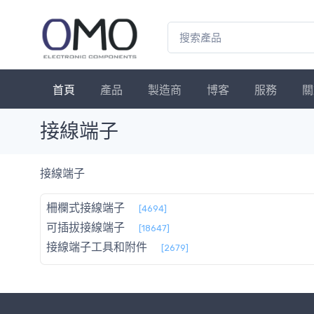
首頁
產品
製造商
博客
服務
關
接線端子
接線端子
柵欄式接線端子
[4694]
可插拔接線端子
[18647]
接線端子工具和附件
[2679]