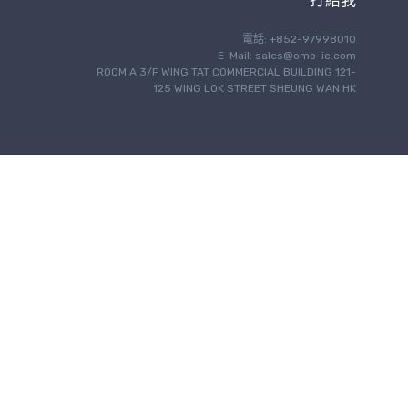
打給我
電話: +852-97998010
E-Mail:
sales@omo-ic.com
ROOM A 3/F WING TAT COMMERCIAL BUILDING 121-
125 WING LOK STREET SHEUNG WAN HK