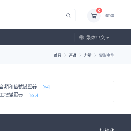
0
購物車
繁体中文
首頁
產品
力量
變形金剛
音頻和信號變壓器
[84]
工控變壓器
[625]