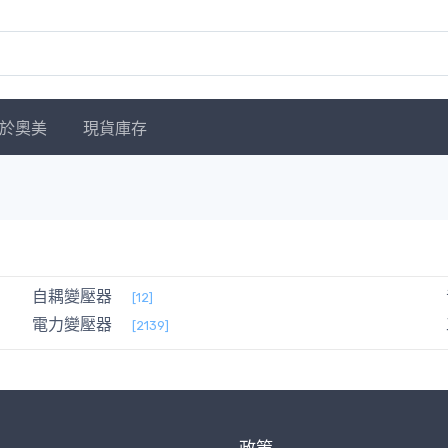
於奧美
現貨庫存
自耦變壓器
[12]
電力變壓器
[2139]