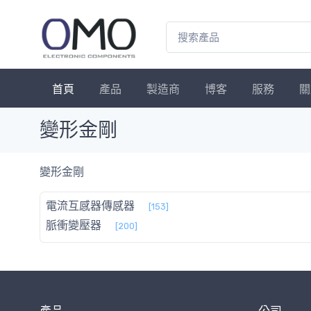
首頁
產品
製造商
博客
服務
關
變形金剛
變形金剛
電流互感器傳感器
[153]
脈衝變壓器
[200]