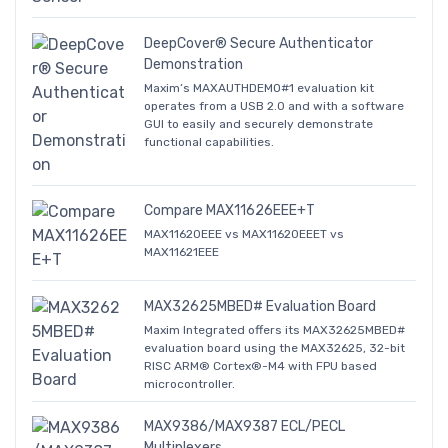
DeepCover® Secure Authenticator
Demonstration
Maxim’s MAXAUTHDEMO#1 evaluation kit
operates from a USB 2.0 and with a software
GUI to easily and securely demonstrate
functional capabilities.
Compare MAX11626EEE+T
MAX11620EEE vs MAX11620EEET vs
MAX11621EEE
MAX32625MBED# Evaluation Board
Maxim Integrated offers its MAX32625MBED#
evaluation board using the MAX32625, 32-bit
RISC ARM® Cortex®-M4 with FPU based
microcontroller.
MAX9386/MAX9387 ECL/PECL
Multiplexers