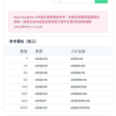
MAX11626EEE+T的當前價格僅供參考，如果您想獲得最優惠的
價格，請提交查詢或直接發送電子郵件至我們的銷售團隊
sales@omo-ic.com
參考價格（美元）
數量
單價
小計金額
1
US$5.24
US$5.24
10
US$4.95
US$49.50
25
US$3.95
US$98.75
50
US$3.76
US$188.00
100
US$3.47
US$347.00
250
US$3.29
US$822.50
500
US$3.17
US$1 585.00
1000
US$2.37
US$2 370.00