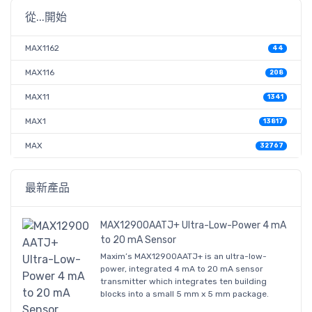
從...開始
MAX1162
44
MAX116
208
MAX11
1341
MAX1
13817
MAX
32767
最新產品
MAX12900AATJ+ Ultra-Low-Power 4 mA
to 20 mA Sensor
Maxim’s MAX12900AATJ+ is an ultra-low-
power, integrated 4 mA to 20 mA sensor
transmitter which integrates ten building
blocks into a small 5 mm x 5 mm package.