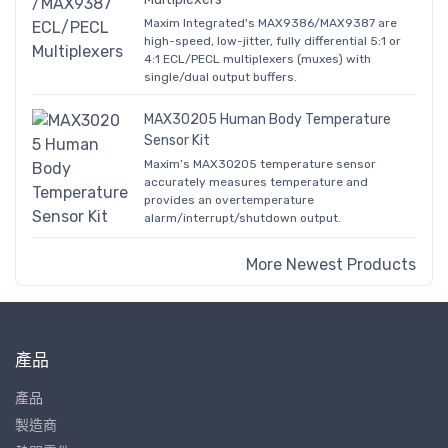
Maxim Integrated's MAX9386/MAX9387 are
high-speed, low-jitter, fully differential 5:1 or
4:1 ECL/PECL multiplexers (muxes) with
single/dual output buffers.
MAX30205 Human Body Temperature
Sensor Kit
Maxim’s MAX30205 temperature sensor
accurately measures temperature and
provides an overtemperature
alarm/interrupt/shutdown output.
More Newest Products
產品
產品
製造商