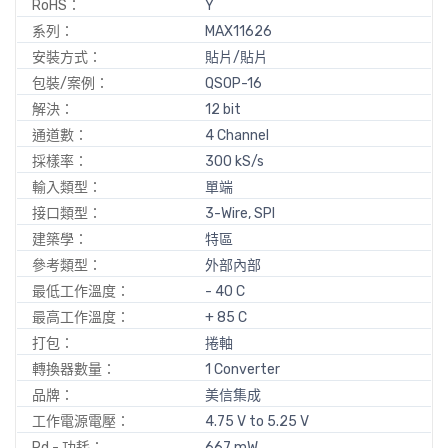
RoHS：
Y
系列：
MAX11626
安裝方式：
貼片/貼片
包裝/案例：
QSOP-16
解決：
12 bit
通道數：
4 Channel
採樣率：
300 kS/s
輸入類型：
單端
接口類型：
3-Wire, SPI
建築學：
特區
參考類型：
外部內部
最低工作溫度：
- 40 C
最高工作溫度：
+ 85 C
打包：
捲軸
轉換器數量：
1 Converter
品牌：
美信集成
工作電源電壓：
4.75 V to 5.25 V
Pd - 功耗：
667 mW