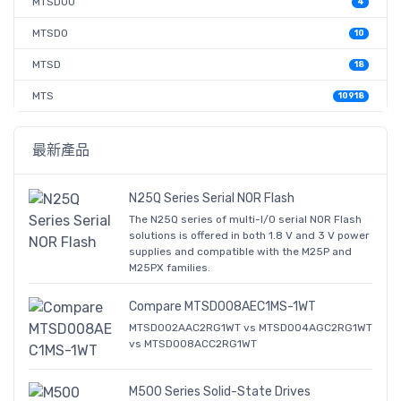
MTSD00
4
MTSD0
10
MTSD
18
MTS
10918
最新產品
N25Q Series Serial NOR Flash
The N25Q series of multi-I/O serial NOR Flash
solutions is offered in both 1.8 V and 3 V power
supplies and compatible with the M25P and
M25PX families.
Compare MTSD008AEC1MS-1WT
MTSD002AAC2RG1WT vs MTSD004AGC2RG1WT
vs MTSD008ACC2RG1WT
M500 Series Solid-State Drives