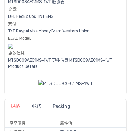
MTSD008AEC1MS-1WT 數據表
交貨:
DHL
FedEx
Ups
TNT
EMS
支付:
T/T
Paypal
Visa
MoneyGram
Western
Union
ECAD Model:
更多信息:
MTSD008AEC1MS-1WT 更多信息
MTSD008AEC1MS-1WT
Product Details
規格
服務
Packing
產品屬性
屬性值