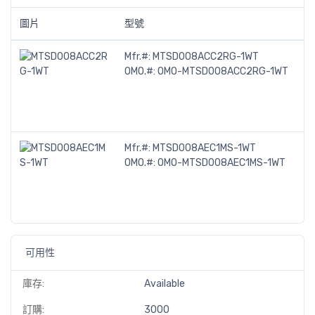
圖片
型號
描
Mfr.#:
MTSD008ACC2RG-1WT
M
OMO.#:
OMO-MTSD008ACC2RG-1WT
C
Mi
S
S
Mfr.#:
MTSD008AEC1MS-1WT
M
OMO.#:
OMO-MTSD008AEC1MS-1WT
C
Mi
S
S
可用性
庫存:
Available
訂購:
3000