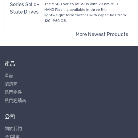
The M500 series of SSDs with 20 nm MLC
NAND Flash is available in three thin,
lightweight form factors with capacities from
120–960 GB.
More Newest Products
產品
產品
製造商
熱門零件
熱門經銷商
公司
關於我們
ISO證書