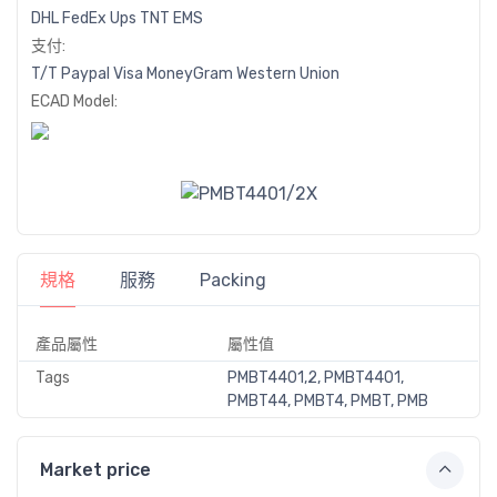
DHL
FedEx
Ups
TNT
EMS
支付:
T/T
Paypal
Visa
MoneyGram
Western
Union
ECAD Model:
規格
服務
Packing
產品屬性
屬性值
Tags
PMBT4401,2, PMBT4401,
PMBT44, PMBT4, PMBT, PMB
Market price