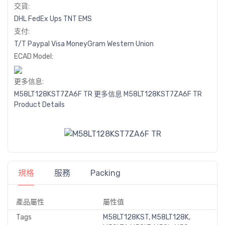
交貨:
DHL
FedEx
Ups
TNT
EMS
支付:
T/T
Paypal
Visa
MoneyGram
Western
Union
ECAD Model:
更多信息:
M58LT128KST7ZA6F TR 更多信息
M58LT128KST7ZA6F TR
Product Details
規格
服務
Packing
產品屬性
屬性值
Tags
M58LT128KST, M58LT128K,