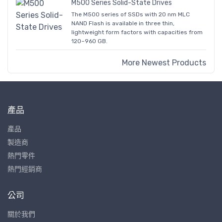
M500 Series Solid-State Drives
The M500 series of SSDs with 20 nm MLC
NAND Flash is available in three thin,
lightweight form factors with capacities from
120–960 GB.
More Newest Products
產品
產品
製造商
熱門零件
熱門經銷商
公司
關於我們