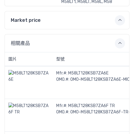
M58LT1, M58LT, M58L, M58
Market price
相關產品
圖片
型號
Mfr.#:
M58LT128KSB7ZA6E
OMO.#:
OMO-M58LT128KSB7ZA6E-MICR
Mfr.#:
M58LT128KSB7ZA6F TR
OMO.#:
OMO-M58LT128KSB7ZA6F-TR-M