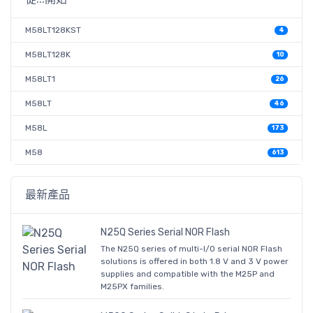
M58LT128KST
4
M58LT128K
10
M58LT1
26
M58LT
46
M58L
173
M58
613
最新產品
N25Q Series Serial NOR Flash
The N25Q series of multi-I/O serial NOR Flash
solutions is offered in both 1.8 V and 3 V power
supplies and compatible with the M25P and
M25PX families.