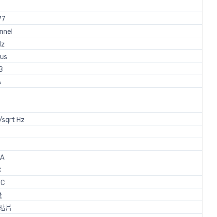
77
nnel
Hz
/us
B
A
/sqrt Hz
uA
C
 C
機
貼片