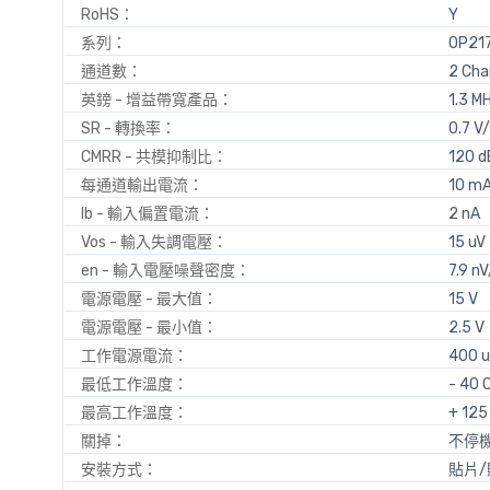
RoHS：
Y
系列：
OP21
通道數：
2 Cha
英鎊 - 增益帶寬產品：
1.3 M
SR - 轉換率：
0.7 V
CMRR - 共模抑制比：
120 d
每通道輸出電流：
10 m
Ib - 輸入偏置電流：
2 nA
Vos - 輸入失調電壓：
15 uV
en - 輸入電壓噪聲密度：
7.9 nV
電源電壓 - 最大值：
15 V
電源電壓 - 最小值：
2.5 V
工作電源電流：
400 
最低工作溫度：
- 40 
最高工作溫度：
+ 125
關掉：
不停
安裝方式：
貼片/