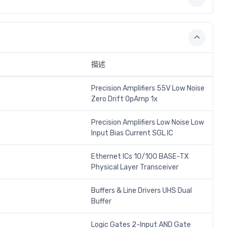
描述
Precision Amplifiers 55V Low Noise
Zero Drift OpAmp 1x
Precision Amplifiers Low Noise Low
Input Bias Current SGL IC
Ethernet ICs 10/100 BASE-TX
Physical Layer Transceiver
Buffers & Line Drivers UHS Dual
Buffer
Logic Gates 2-Input AND Gate