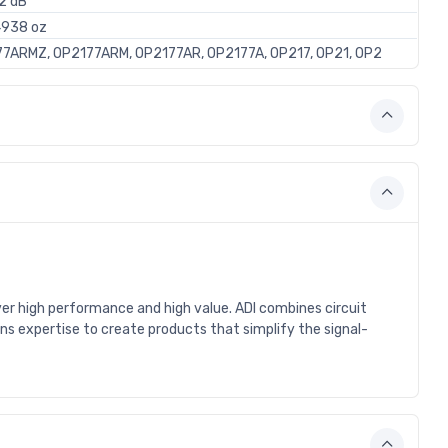
2 dB
4938 oz
7ARMZ, OP2177ARM, OP2177AR, OP2177A, OP217, OP21, OP2
iver high performance and high value. ADI combines circuit
ns expertise to create products that simplify the signal-