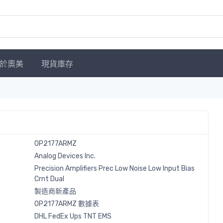
於奧美
現貨庫存
OP2177ARMZ
Analog Devices Inc.
Precision Amplifiers Prec Low Noise Low Input Bias
Crnt Dual
製造商新產品
OP2177ARMZ 數據表
DHL
FedEx
Ups
TNT
EMS