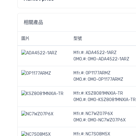
相關產品
圖片
型號
Mfr.#:
ADA4522-1ARZ
OMO.#:
OMO-ADA4522-1ARZ
Mfr.#:
OP1177ARMZ
OMO.#:
OMO-OP1177ARMZ
Mfr.#:
KSZ8081MNXIA-TR
OMO.#:
OMO-KSZ8081MNXIA-TR
Mfr.#:
NC7WZ07P6X
OMO.#:
OMO-NC7WZ07P6X
Mfr.#:
NC7S08M5X