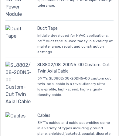
applications requiring a wide input voltage
tolerance.
Duct Tape
Initially developed for HVAC applications,
3M™ duct tape is used today in a variety of
maintenance, repair, and construction
settings.
SL8802/08-20DN5-00 Custom-Cut
Twin Axial Cable
3M™'s SL8802/08-20DN5-00 custom cut
twin-axial cable is a revolutionary ultra-
low-profile, high-speed, high-signal-
density cable.
Cables
3M™'s cables and cable assemblies come
in a variety of types including ground
plane, shielded jacketed, coaxial, discrete