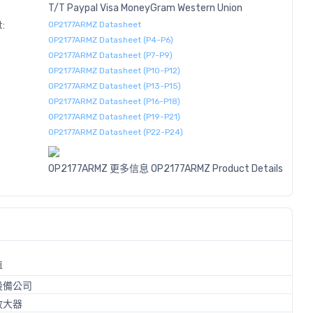
T/T
Paypal
Visa
MoneyGram
Western
Union
:
OP2177ARMZ Datasheet
OP2177ARMZ Datasheet (P4-P6)
OP2177ARMZ Datasheet (P7-P9)
OP2177ARMZ Datasheet (P10-P12)
OP2177ARMZ Datasheet (P13-P15)
OP2177ARMZ Datasheet (P16-P18)
OP2177ARMZ Datasheet (P19-P21)
OP2177ARMZ Datasheet (P22-P24)
OP2177ARMZ 更多信息
OP2177ARMZ Product Details
值
設備公司
放大器