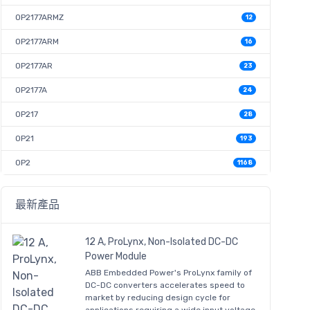
OP2177ARMZ
12
OP2177ARM
16
OP2177AR
23
OP2177A
24
OP217
28
OP21
193
OP2
1168
最新產品
12 A, ProLynx, Non-Isolated DC-DC
Power Module
ABB Embedded Power's ProLynx family of
DC-DC converters accelerates speed to
market by reducing design cycle for