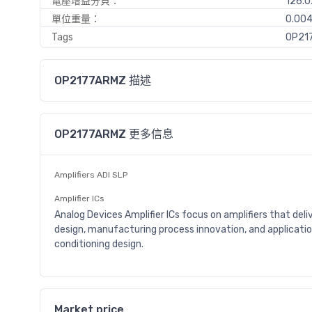
電壓增益分貝：
126.0
單位重量：
0.00
Tags
OP217
OP2177ARMZ 描述
OP2177ARMZ 更多信息
Amplifiers ADI SLP
Amplifier ICs
Analog Devices Amplifier ICs focus on amplifiers that del
design, manufacturing process innovation, and applicatio
conditioning design.
Market price