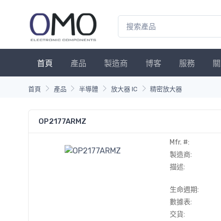
首頁
產品
製造商
博客
服務
關
首頁
產品
半導體
放大器 IC
精密放大器
OP2177ARMZ
Mfr. #:
製造商:
描述:
生命週期:
數據表:
交貨: