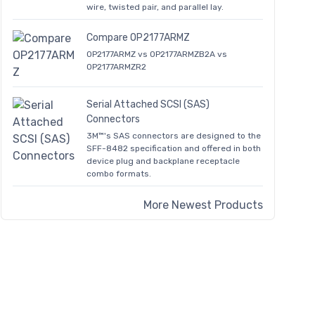
wire, twisted pair, and parallel lay.
Compare OP2177ARMZ
OP2177ARMZ vs OP2177ARMZB2A vs
OP2177ARMZR2
Serial Attached SCSI (SAS)
Connectors
3M™'s SAS connectors are designed to the
SFF-8482 specification and offered in both
device plug and backplane receptacle
combo formats.
More Newest Products