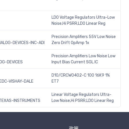
LDO Voltage Regulators Ultra-Low
Noise,Hi PSRR,LDO Linear Reg
Precision Amplifiers 55V Low Noise
ALOG-DEVICES-INC-ADI
Zero Drift OpAmp 1x
Precision Amplifiers Low Noise Low
OG-DEVICES
Input Bias Current SGL IC
D10/CRCW0402-C 100 16K9 1%
DC-VISHAY-DALE
ET7
Linear Voltage Regulators Ultra-
TEXAS-INSTRUMENTS
Low Noise,Hi PSRR,LDO Linear Reg
政策