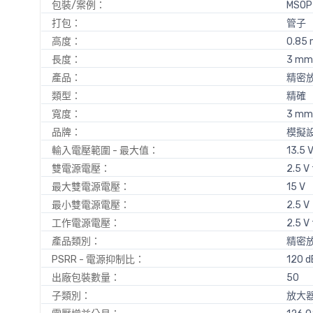
包裝/案例：
MSOP
打包：
管子
高度：
0.85
長度：
3 mm
產品：
精密
類型：
精確
寬度：
3 mm
品牌：
模擬
輸入電壓範圍 - 最大值：
13.5 
雙電源電壓：
2.5 V 
最大雙電源電壓：
15 V
最小雙電源電壓：
2.5 V
工作電源電壓：
2.5 V 
產品類別：
精密
PSRR - 電源抑制比：
120 d
出廠包裝數量：
50
子類別：
放大器 