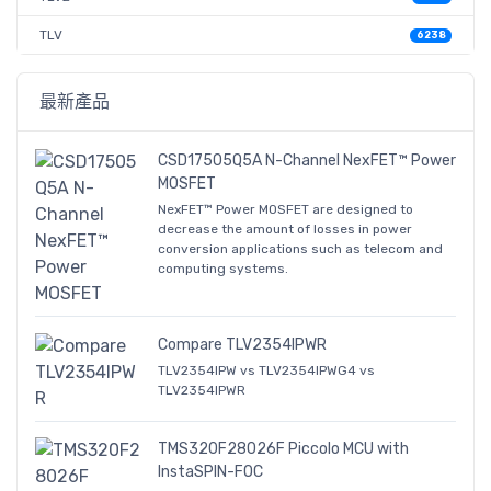
TLV
6238
最新產品
CSD17505Q5A N-Channel NexFET™ Power
MOSFET
NexFET™ Power MOSFET are designed to
decrease the amount of losses in power
conversion applications such as telecom and
computing systems.
Compare TLV2354IPWR
TLV2354IPW vs TLV2354IPWG4 vs
TLV2354IPWR
TMS320F28026F Piccolo MCU with
InstaSPIN-FOC