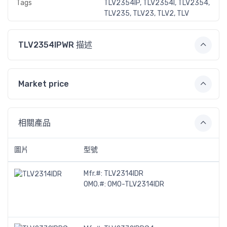
Tags
TLV2354IP, TLV2354I, TLV2354,
TLV235, TLV23, TLV2, TLV
TLV2354IPWR 描述
Market price
相關產品
圖片
型號
Mfr.#:
TLV2314IDR
OMO.#:
OMO-TLV2314IDR