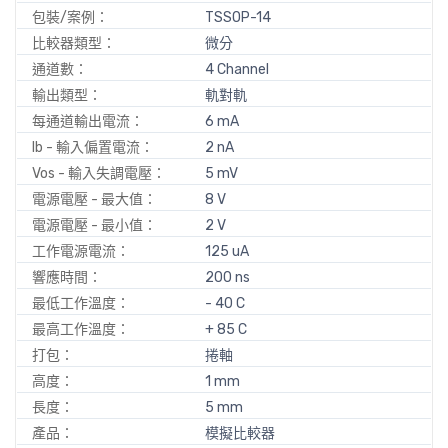
包裝/案例：
TSSOP-14
比較器類型：
微分
通道數：
4 Channel
輸出類型：
軌對軌
每通道輸出電流：
6 mA
Ib - 輸入偏置電流：
2 nA
Vos - 輸入失調電壓：
5 mV
電源電壓 - 最大值：
8 V
電源電壓 - 最小值：
2 V
工作電源電流：
125 uA
響應時間：
200 ns
最低工作溫度：
- 40 C
最高工作溫度：
+ 85 C
打包：
捲軸
高度：
1 mm
長度：
5 mm
產品：
模擬比較器