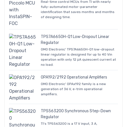
Real-time control MCUs from TI with nearly
fully-automated motor-parameter
identification that saves months and months
of designing time.
TPS7A6650H-Q1 Low-Dropout Linear
Regulator
OMO Electronic' TPS7A6650H-Q1 low-dropout
linear regulator is designed for up to 40 Vin
operation with only 12 μA quiescent current at
no load.
OPA192/2192 Operational Amplifiers
OMO Electronic' OPAx192 family is a new
generation of 36 V, e-trim operational
amplifiers.
TPS563200 Synchronous Step-Down
Regulator
TI's TPS563200 is a 17 V input, 3 A,