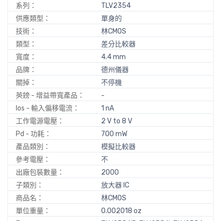
系列：
TLV2354
供應類型：
單身的
技術：
林CMOS
類型：
差分比較器
寬度：
4.4 mm
品牌：
德州儀器
關掉：
不停機
英鎊 - 增益帶寬產品：
-
Ios - 輸入偏移電流：
1 nA
工作電源電壓：
2 V to 8 V
Pd - 功耗：
700 mW
產品類別：
模擬比較器
參考電壓：
不
出廠包裝數量：
2000
子類別：
放大器 IC
商品名：
林CMOS
單位重量：
0.002018 oz