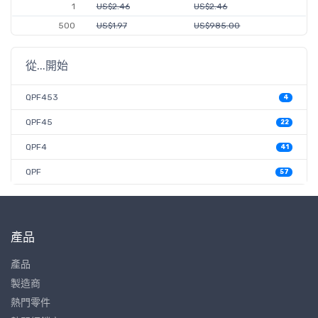
1
US$2.46
US$2.46
500
US$1.97
US$985.00
從...開始
QPF453
4
QPF45
22
QPF4
41
QPF
57
產品
產品
製造商
熱門零件