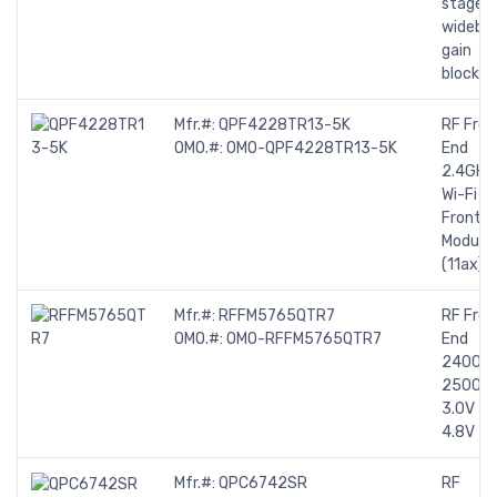
stage
wideba
gain
block
Mfr.#:
QPF4228TR13-5K
RF Fron
OMO.#:
OMO-QPF4228TR13-5K
End
2.4GHz
Wi-Fi
Front E
Module
(11ax)
Mfr.#:
RFFM5765QTR7
RF Fron
OMO.#:
OMO-RFFM5765QTR7
End
2400-
2500M
3.0V to
4.8V
Mfr.#:
QPC6742SR
RF