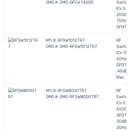
OMO.#:
OMO-QPC6742SR
Switch
ICs 5-
2000M
75Ohm
SP4T
Mfr.#:
RFSW1012TR7
RF
OMO.#:
OMO-RFSW1012TR7
Switch
ICs .05-
6GHz
SPDT IL
.45dB
Max.
Mfr.#:
RFSW8000TR7
RF
OMO.#:
OMO-RFSW8000TR7
Switch
ICs 5-
6500M
SPDT Is
30dB @
2GHz