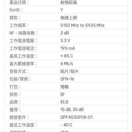
產品分類：
射頻前端
RoHS：
Y
類型：
無線上網
工作頻率：
5150 MHz to 5925 MHz
NF - 噪聲係數：
2 dB
工作電源電壓：
3.3 V
工作電源電流：
195 mA
最高工作溫度：
+ 85 C
最大數據速率：
6 Mb/s
安裝方式：
貼片/貼片
包裝/案例：
QFN-16
打包：
捲軸
技術：
矽
品牌：
科沃
獲得：
15 dB, 30 dB
開發套件：
QPF4530PCK-01
最低工作溫度：
- 40 C