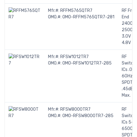
Mfr.#:
RFFM5765QTR7
RF Fron
OMO.#:
OMO-RFFM5765QTR7-281
End
2400-
2500M
3.0V to
4.8V
Mfr.#:
RFSW1012TR7
RF
OMO.#:
OMO-RFSW1012TR7-285
Switch
ICs .05-
6GHz
SPDT IL
.45dB
Max.
Mfr.#:
RFSW8000TR7
RF
OMO.#:
OMO-RFSW8000TR7-285
Switch
ICs 5-
6500M
SPDT Is