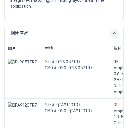
integrated matching, minimizing layout area in the
application.
相關產品
圖片
型號
描述
Mfr.#:
QPL9057TR7
RF
OMO.#:
OMO-QPL9057TR7
Amplifi
0.6-4.2
GHz Lo
Noise
Amplifi
Mfr.#:
QPA9120TR7
RF
OMO.#:
OMO-QPA9120TR7
Amplifi
1.8-5.0
GHz 2-