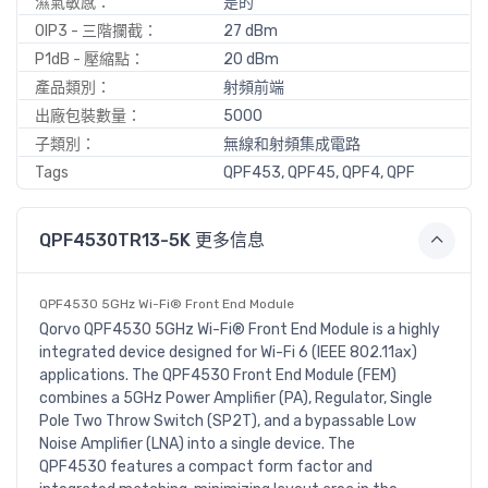
濕氣敏感：
是的
OIP3 - 三階攔截：
27 dBm
P1dB - 壓縮點：
20 dBm
產品類別：
射頻前端
出廠包裝數量：
5000
子類別：
無線和射頻集成電路
Tags
QPF453, QPF45, QPF4, QPF
QPF4530TR13-5K 更多信息
QPF4530 5GHz Wi-Fi® Front End Module
Qorvo QPF4530 5GHz Wi-Fi® Front End Module is a highly
integrated device designed for Wi-Fi 6 (IEEE 802.11ax)
applications. The QPF4530 Front End Module (FEM)
combines a 5GHz Power Amplifier (PA), Regulator, Single
Pole Two Throw Switch (SP2T), and a bypassable Low
Noise Amplifier (LNA) into a single device. The
QPF4530 features a compact form factor and