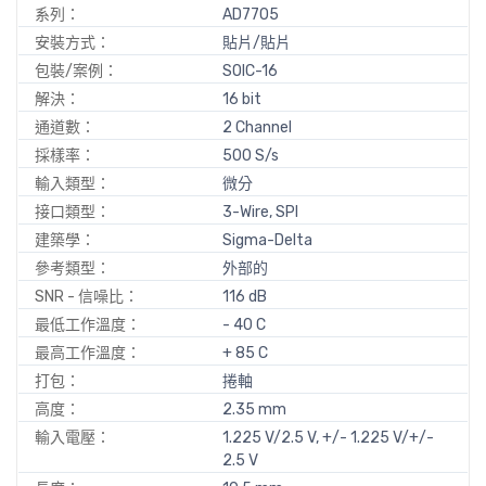
系列：
AD7705
安裝方式：
貼片/貼片
包裝/案例：
SOIC-16
解決：
16 bit
通道數：
2 Channel
採樣率：
500 S/s
輸入類型：
微分
接口類型：
3-Wire, SPI
建築學：
Sigma-Delta
參考類型：
外部的
SNR - 信噪比：
116 dB
最低工作溫度：
- 40 C
最高工作溫度：
+ 85 C
打包：
捲軸
高度：
2.35 mm
輸入電壓：
1.225 V/2.5 V, +/- 1.225 V/+/-
2.5 V