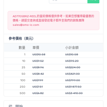
AD7705BRZ-REEL的當前價格僅供參考，如果您想獲得最優惠的
價格，請提交查詢或直接發送電子郵件至我們的銷售團隊
sales@omo-ic.com
參考價格（美元）
數量
單價
小計金額
1
US$10.58
US$10.58
10
US$9.52
US$95.20
25
US$8.96
US$224.00
50
US$8.42
US$421.00
100
US$7.99
US$799.00
250
US$7.51
US$1 877.50
500
US$6.82
US$3 410.00
從...開始