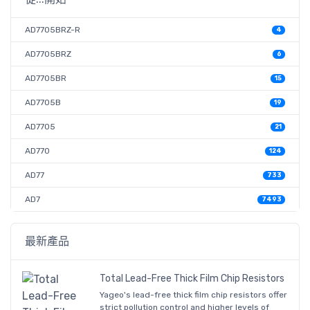
AD7705BRZ-R
4
AD7705BRZ
6
AD7705BR
15
AD7705B
19
AD7705
21
AD770
124
AD77
733
AD7
7493
最新產品
Total Lead-Free Thick Film Chip Resistors
Yageo's lead-free thick film chip resistors offer
strict pollution control and higher levels of