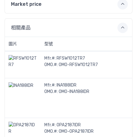
Market price
相關產品
圖片
型號
Mfr.#:
RFSW1012TR7
OMO.#:
OMO-RFSW1012TR7
Mfr.#:
INA188IDR
OMO.#:
OMO-INA188IDR
Mfr.#:
OPA2187IDR
OMO.#:
OMO-OPA2187IDR