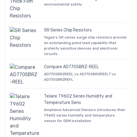
environmental safety.
SR Series Chip Resistors
Yageo's SR series surge chip resistors provide
an outstanding pulse load capability that
protects sensitive devices and electronic
circuits.
Compare AD7705BRZ-REEL
AD7705BRZREEL vs AD7705BRZREEL7 vs
AD7705BRZREFL
Telaire T9602 Series Humidity and
Temperature Sens
Amphenol Advanced Sensors introduces their
T9602 series humidity and temperature
sensor for OEM installation