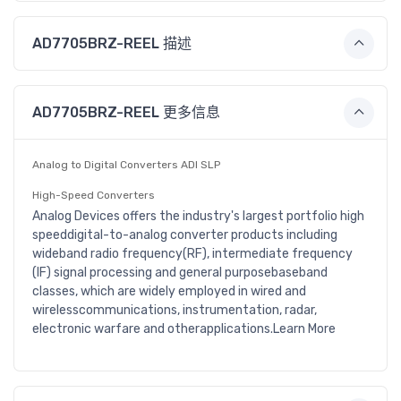
AD7705BRZ-REEL 描述
AD7705BRZ-REEL 更多信息
Analog to Digital Converters ADI SLP
High-Speed Converters
Analog Devices offers the industry's largest portfolio high
speeddigital-to-analog converter products including
wideband radio frequency(RF), intermediate frequency
(IF) signal processing and general purposebaseband
classes, which are widely employed in wired and
wirelesscommunications, instrumentation, radar,
electronic warfare and otherapplications.Learn More