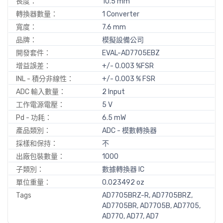
長度：
10.5 mm
轉換器數量：
1 Converter
寬度：
7.6 mm
品牌：
模擬設備公司
開發套件：
EVAL-AD7705EBZ
增益誤差：
+/- 0.003 %FSR
INL - 積分非線性：
+/- 0.003 % FSR
ADC 輸入數量：
2 Input
工作電源電壓：
5 V
Pd - 功耗：
6.5 mW
產品類別：
ADC - 模數轉換器
採樣和保持：
不
出廠包裝數量：
1000
子類別：
數據轉換器 IC
單位重量：
0.023492 oz
Tags
AD7705BRZ-R, AD7705BRZ,
AD7705BR, AD7705B, AD7705,
AD770, AD77, AD7