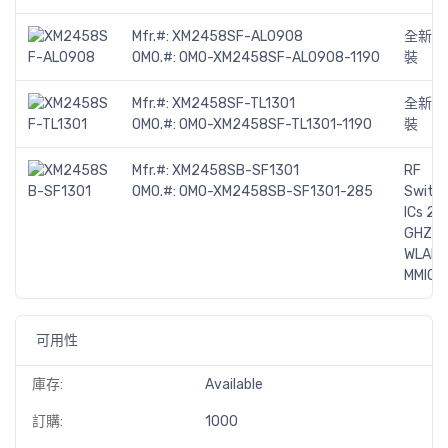
Mfr.#:
XM2458SF-AL0908
全新原
OMO.#:
OMO-XM2458SF-AL0908-1190
裝
Mfr.#:
XM2458SF-TL1301
全新原
OMO.#:
OMO-XM2458SF-TL1301-1190
裝
Mfr.#:
XM2458SB-SF1301
RF
OMO.#:
OMO-XM2458SB-SF1301-285
Switc
ICs 2.4
GHZ
WLAN
MMIC
可用性
庫存:
Available
訂購:
1000