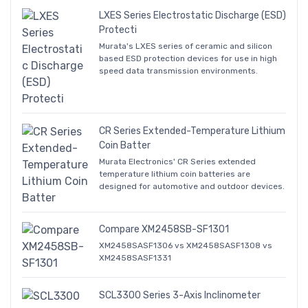
LXES Series Electrostatic Discharge (ESD)
Protecti
Murata's LXES series of ceramic and silicon
based ESD protection devices for use in high
speed data transmission environments.
CR Series Extended-Temperature Lithium
Coin Batter
Murata Electronics' CR Series extended
temperature lithium coin batteries are
designed for automotive and outdoor devices.
Compare XM2458SB-SF1301
XM2458SASF1306 vs XM2458SASF1308 vs
XM2458SASF1331
SCL3300 Series 3-Axis Inclinometer