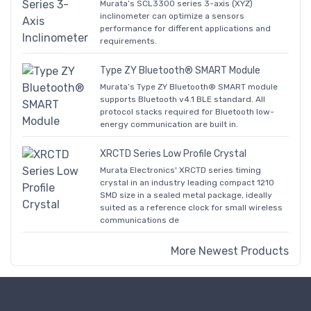
Murata’s SCL3300 series 3-axis (XYZ)
inclinometer can optimize a sensors
performance for different applications and
requirements.
Type ZY Bluetooth® SMART Module
Murata’s Type ZY Bluetooth® SMART module
supports Bluetooth v4.1 BLE standard. All
protocol stacks required for Bluetooth low-
energy communication are built in.
XRCTD Series Low Profile Crystal
Murata Electronics' XRCTD series timing
crystal in an industry leading compact 1210
SMD size in a sealed metal package, ideally
suited as a reference clock for small wireless
communications de
More Newest Products