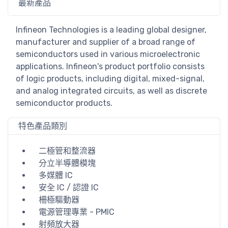
最新產品
Infineon Technologies is a leading global designer,
manufacturer and supplier of a broad range of
semiconductors used in various microelectronic
applications. Infineon's product portfolio consists
of logic products, including digital, mixed-signal,
and analog integrated circuits, as well as discrete
semiconductor products.
特色產品類別
二極管和整流器
分立半導體模塊
多媒體 IC
安全 IC / 認證 IC
柵極驅動器
電源管理專業 - PMIC
射頻放大器