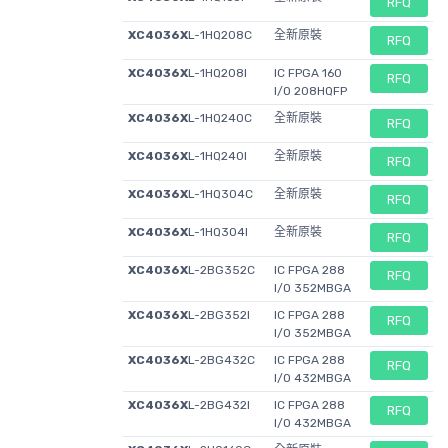
RFQ
XC4036X
L-1HQ208C
全新原裝
RFQ
XC4036X
L-1HQ208I
IC FPGA 160
RFQ
I/O 208HQFP
XC4036X
L-1HQ240C
全新原裝
RFQ
XC4036X
L-1HQ240I
全新原裝
RFQ
XC4036X
L-1HQ304C
全新原裝
RFQ
XC4036X
L-1HQ304I
全新原裝
RFQ
XC4036X
L-2BG352C
IC FPGA 288
RFQ
I/O 352MBGA
XC4036X
L-2BG352I
IC FPGA 288
RFQ
I/O 352MBGA
XC4036X
L-2BG432C
IC FPGA 288
RFQ
I/O 432MBGA
XC4036X
L-2BG432I
IC FPGA 288
RFQ
I/O 432MBGA