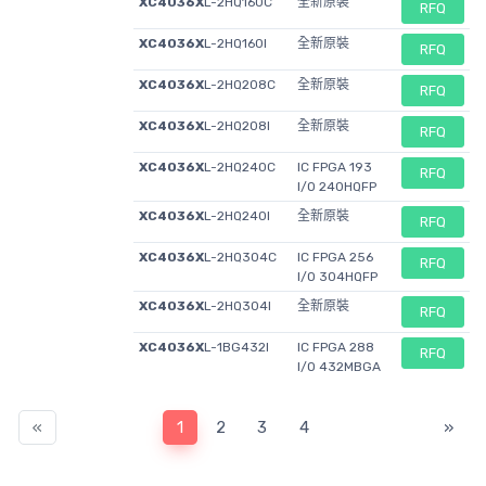
XC4036X
L-2HQ160C
全新原裝
RFQ
XC4036X
L-2HQ160I
全新原裝
RFQ
XC4036X
L-2HQ208C
全新原裝
RFQ
XC4036X
L-2HQ208I
全新原裝
RFQ
XC4036X
L-2HQ240C
IC FPGA 193
RFQ
I/O 240HQFP
XC4036X
L-2HQ240I
全新原裝
RFQ
XC4036X
L-2HQ304C
IC FPGA 256
RFQ
I/O 304HQFP
XC4036X
L-2HQ304I
全新原裝
RFQ
XC4036X
L-1BG432I
IC FPGA 288
RFQ
I/O 432MBGA
«
1
2
3
4
»