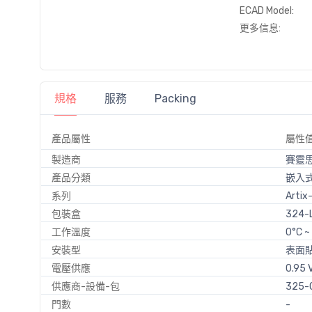
ECAD Model:
更多信息:
規格
服務
Packing
產品屬性
屬性
製造商
賽靈
產品分類
嵌入式
系列
Artix
包裝盒
324-
工作溫度
0°C ~
安裝型
表面
電壓供應
0.95 V
供應商-設備-包
325-
門數
-