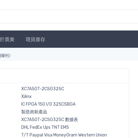
於奧美
現貨庫存
門陣列）
XC7A50T-2CSG325C
Xilinx
IC FPGA 150 I/O 325CSBGA
製造商新產品
XC7A50T-2CSG325C 數據表
DHL
FedEx
Ups
TNT
EMS
T/T
Paypal
Visa
MoneyGram
Western
Union