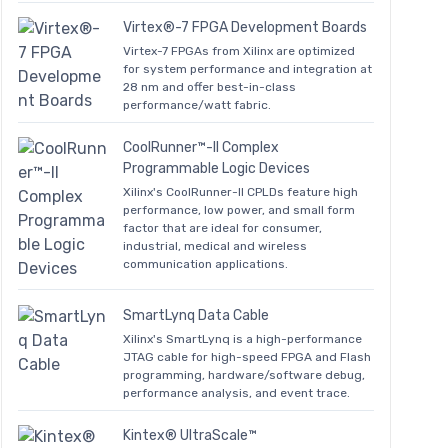
Virtex®-7 FPGA Development Boards
Virtex-7 FPGAs from Xilinx are optimized
for system performance and integration at
28 nm and offer best-in-class
performance/watt fabric.
CoolRunner™-II Complex
Programmable Logic Devices
Xilinx's CoolRunner-II CPLDs feature high
performance, low power, and small form
factor that are ideal for consumer,
industrial, medical and wireless
communication applications.
SmartLynq Data Cable
Xilinx's SmartLynq is a high-performance
JTAG cable for high-speed FPGA and Flash
programming, hardware/software debug,
performance analysis, and event trace.
Kintex® UltraScale™