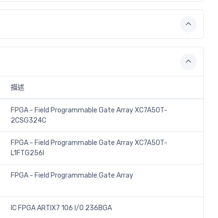
描述
FPGA - Field Programmable Gate Array XC7A50T-
2CSG324C
FPGA - Field Programmable Gate Array XC7A50T-
L1FTG256I
FPGA - Field Programmable Gate Array
IC FPGA ARTIX7 106 I/O 236BGA