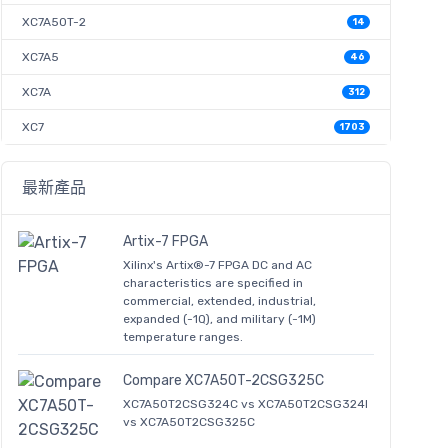
XC7A50T-2
14
XC7A5
46
XC7A
312
XC7
1703
最新產品
Artix-7 FPGA
Xilinx's Artix®-7 FPGA DC and AC
characteristics are specified in
commercial, extended, industrial,
expanded (-1Q), and military (-1M)
temperature ranges.
Compare XC7A50T-2CSG325C
XC7A50T2CSG324C vs XC7A50T2CSG324I
vs XC7A50T2CSG325C