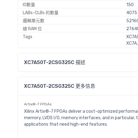
IO數量
150
LABs-CLBs 的數量
4075
邏輯單元數
5216
總 RAM 位
2764
Tags
XC7A5
XC7A,
XC7A50T-2CSG325C 描述
XC7A50T-2CSG325C 更多信息
Artix®-7 FPGAs
Xilinx Artix®-7 FPGAs deliver a cost-optimized performan
memory, LVDS I/O, memory interfaces, and in particular, t
applications that need high-end features.