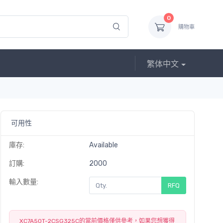
0
購物車
繁体中文
可用性
庫存:
Available
訂購:
2000
輸入數量:
RFQ
XC7A50T-2CSG325C的當前價格僅供參考，如果您想獲得