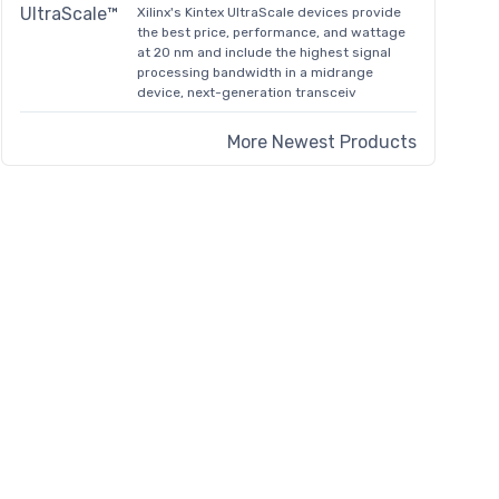
Xilinx's Kintex UltraScale devices provide
the best price, performance, and wattage
at 20 nm and include the highest signal
processing bandwidth in a midrange
device, next-generation transceiv
More Newest Products