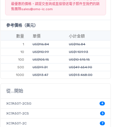
最優惠的價格，請提交查詢或直接發送電子郵件至我們的銷
售團隊
sales@omo-ic.com
參考價格（美元）
數量
單價
小計金額
1
US$116.84
US$116.84
10
US$110.99
US$1 109.93
100
US$105.15
US$10 515.15
500
US$99.31
US$49 654.90
1000
US$93.47
US$93 468.00
從...開始
XC7A50T-2CSG
4
XC7A50T-2CS
5
XC7A50T-2C
7