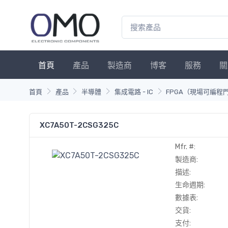
首頁
產品
製造商
博客
服務
關
首頁
產品
半導體
集成電路 - IC
FPGA（現場可編程
XC7A50T-2CSG325C
Mfr. #:
製造商:
描述:
生命週期:
數據表:
交貨:
支付: