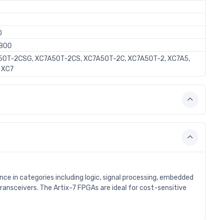
0
800
0T-2CSG, XC7A50T-2CS, XC7A50T-2C, XC7A50T-2, XC7A5,
 XC7
ce in categories including logic, signal processing, embedded
ransceivers. The Artix-7 FPGAs are ideal for cost-sensitive